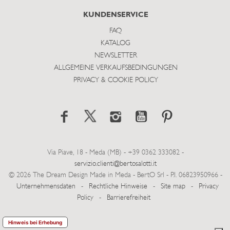
KUNDENSERVICE
FAQ
KATALOG
NEWSLETTER
ALLGEMEINE VERKAUFSBEDINGUNGEN
PRIVACY & COOKIE POLICY
Via Piave, 18 - Meda (MB) - +39 0362 333082 -
servizio.clienti@bertosalotti.it
© 2026 The Dream Design Made in Meda - BertO Srl - P.I. 06823950966 -
Unternehmensdaten
-
Rechtliche Hinweise
-
Site map
-
Privacy
Policy
-
Barrierefreiheit
Hinweis bei Erhebung