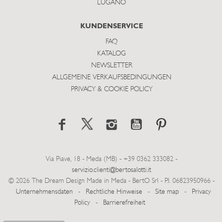
LUGANO
KUNDENSERVICE
FAQ
KATALOG
NEWSLETTER
ALLGEMEINE VERKAUFSBEDINGUNGEN
PRIVACY & COOKIE POLICY
Via Piave, 18 - Meda (MB) - +39 0362 333082 -
servizio.clienti@bertosalotti.it
© 2026 The Dream Design Made in Meda - BertO Srl - P.I. 06823950966 -
Unternehmensdaten
-
Rechtliche Hinweise
-
Site map
-
Privacy
Policy
-
Barrierefreiheit