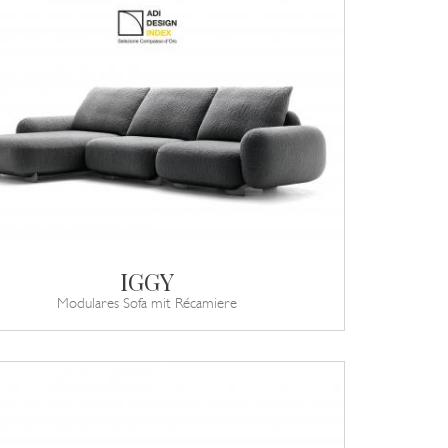
IGGY
Modulares Sofa mit Récamiere