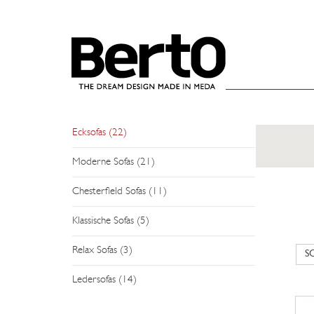
SKIP TO CONTENT
SOFAS
Sofasysteme (26)
Couchgarniture (12)
Ecksofas (22)
Moderne Sofas (21)
Chesterfield Sofas (11)
Klassische Sofas (5)
Relax Sofas (3)
Ledersofas (14)