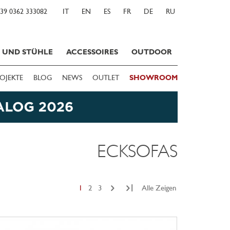
39 0362 333082
IT
EN
ES
FR
DE
RU
E UND STÜHLE
ACCESSOIRES
OUTDOOR
OJEKTE
BLOG
NEWS
OUTLET
SHOWROOM
ECKSOFAS
|
1
2
3
Alle Zeigen