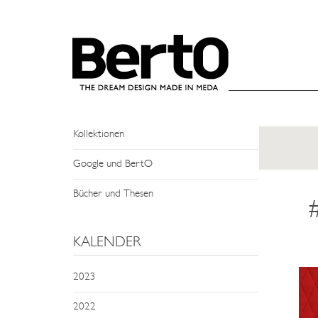
SKIP TO CONTENT
NEWS
Events und Treffen
Man Sagt Über Uns
Kollektionen
Google und BertO
Bücher und Thesen
#
KALENDER
2023
2022