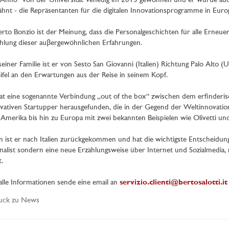
’Anno“ von der Universität Venedig im 2013 gewonnen und er wurde auch
hnt - die Repräsentanten für die digitalen Innovationsprogramme in Euro
rto Bonzio ist der Meinung, dass die Personalgeschichten für alle Erneue
hlung dieser auβergewöhnlichen Erfahrungen.
seiner Familie ist er von Sesto San Giovanni (Italien) Richtung Palo Alto
fel an den Erwartungen aus der Reise in seinem Kopf.
at eine sogenannte Verbindung „out of the box“ zwischen dem erfinder
vativen Startupper herausgefunden, die in der Gegend der Weltinnovation
Amerika bis hin zu Europa mit zwei bekannten Beispielen wie Olivetti un
 ist er nach Italien zurückgekommen und hat die wichtigste Entscheidung se
nalist sondern eine neue Erzählungsweise über Internet und Sozialmedia, 
.
alle Informationen sende eine email an
servizio.clienti@bertosalotti.it
uck zu News