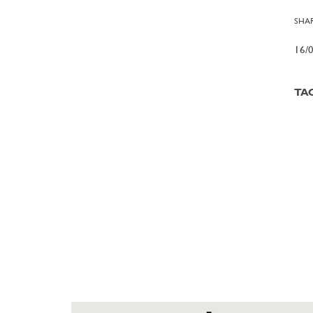
SHAR
16/
TA