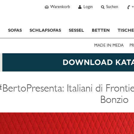
Warenkorb
Login
Suchen
+
SOFAS
SCHLAFSOFAS
SESSEL
BETTEN
TISCH
MADE IN MEDA
PR
BertoPresenta: Italiani di Front
Bonzio