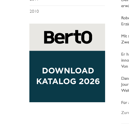
Dell
erwä
2010
Robe
Erzä
Mit 
Zwei
Er h
inno
Von 
Dann
Jour
Welt
Für 
Zur