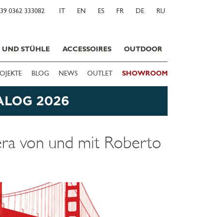
39 0362 333082
IT
EN
ES
FR
DE
RU
E UND STÜHLE
ACCESSOIRES
OUTDOOR
OJEKTE
BLOG
NEWS
OUTLET
SHOWROOM
iera von und mit Roberto