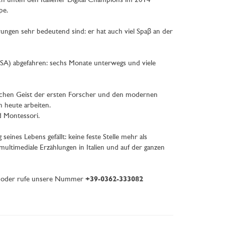
 unten den Italiener Digital Champions im 2014
pe.
rungen sehr bedeutend sind: er hat auch viel Spaβ an der
 (USA) abgefahren: sechs Monate unterwegs und viele
ischen Geist der ersten Forscher und den modernen
 heute arbeiten.
d Montessori.
ines Lebens gefällt: keine feste Stelle mehr als
multimediale Erzählungen in Italien und auf der ganzen
oder rufe unsere Nummer
+39-0362-333082