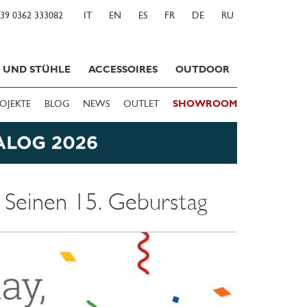
39 0362 333082
IT
EN
ES
FR
DE
RU
E UND STÜHLE
ACCESSOIRES
OUTDOOR
OJEKTE
BLOG
NEWS
OUTLET
SHOWROOM
Seinen 15. Geburstag