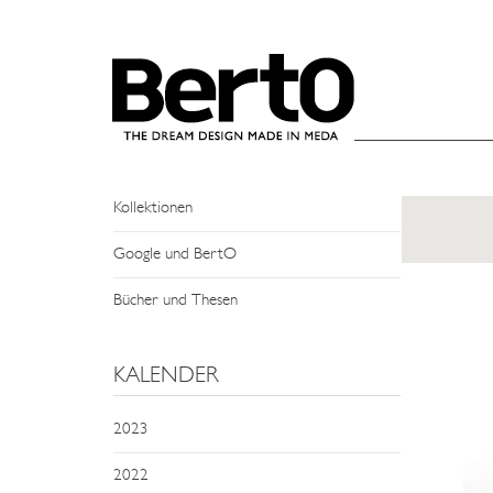
SKIP TO CONTENT
NEWS
Events und Treffen
Man Sagt Über Uns
Kollektionen
Google und BertO
Bücher und Thesen
KALENDER
2023
2022