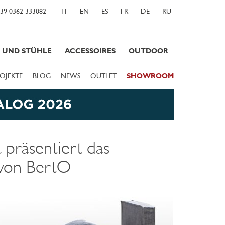
39 0362 333082
IT
EN
ES
FR
DE
RU
E UND STÜHLE
ACCESSOIRES
OUTDOOR
OJEKTE
BLOG
NEWS
OUTLET
SHOWROOM
a präsentiert das
 von BertO