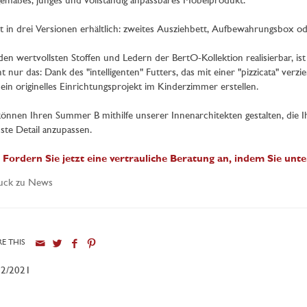
gemäßes, junges und vollständig anpassbares Möbelprodukt.
st in drei Versionen erhältlich: zweites Ausziehbett, Aufbewahrungsbox o
den wertvollsten Stoffen und Ledern der BertO-Kollektion realisierbar, ist 
t nur das: Dank des "intelligenten" Futters, das mit einer "pizzicata" verzi
ein originelles Einrichtungsprojekt im Kinderzimmer erstellen.
können Ihren Summer B mithilfe unserer Innenarchitekten gestalten, die Ih
nste Detail anzupassen.
 Fordern Sie jetzt eine vertrauliche Beratung an, indem Sie unte
uck zu News
E THIS
02/2021