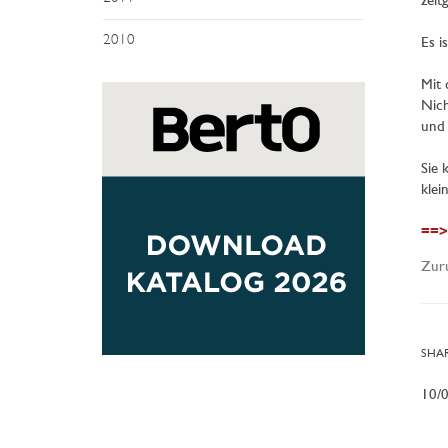
zeit
2010
Es i
Mit 
Nich
und 
Sie 
klei
==>
Zur
SHAR
10/