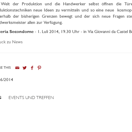
 Welt der Produktion und die Handwerker selbst öffnen die Tür
uktionstechniken neue Ideen zu vermitteln und so eine neue kosmopol
erhalb der bisherigen Grenzen bewegt und der sich neue Fragen stel
werksmeister allen zur Verfügung.
leria Secondome
- 1. Luli 2014, 19.30 Uhr - in Via Giovanni da Castel 
uck zu News
E THIS
06/2014
G
EVENTS UND TREFFEN