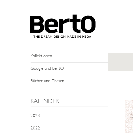
SKIP TO CONTENT
NEWS
Events und Treffen
Man Sagt Über Uns
Kollektionen
Google und BertO
Bücher und Thesen
KALENDER
2023
2022