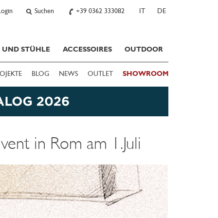
Login
Suchen
+39 0362 333082
IT
DE
E UND STÜHLE
ACCESSOIRES
OUTDOOR
OJEKTE
BLOG
NEWS
OUTLET
SHOWROOM
vent in Rom am 1.Juli