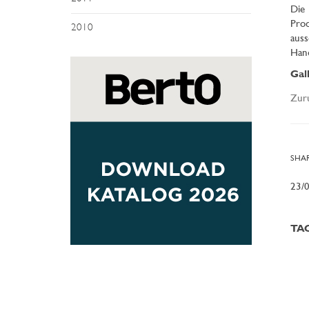
Die
Prod
2010
auss
Hand
Gal
Zur
SHAR
23/
TA