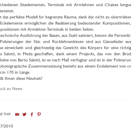
chiedenen Sitzelementen, Terminals mit Armlehnen und Chaises longue, 
estattet.
st das perfekte Modell für begrenzte Räume, dank der nicht zu übertriebe
Eckelemente ermöglichen die Realisierung bedeutender Kompositionen, 
ositionen mit Armlehne-Terminals in beiden Seiten.
technische Ausführung der Basen, aus Stahl satiniert, betont die Persönlic
 Polsterungen der Sitz- und Rücklehnenkissen sind aus Gänsefeder 
e einwickeln und gleichtzeitig das Gewicht des Körpers für eine richt
o Salotti, in Meda geschaffen, dank einem Projeckt, das von den Brüd
ukte von Berto Salotti, ist es nach Maß verfügbar und ist in der Polsterun
photograpische Zusammensetzung besteht aus einem Endelement von cm 19
cm 170 in Länge.
llt Ihnen diese Neuheit?
uck zu News
E THIS
07/2010