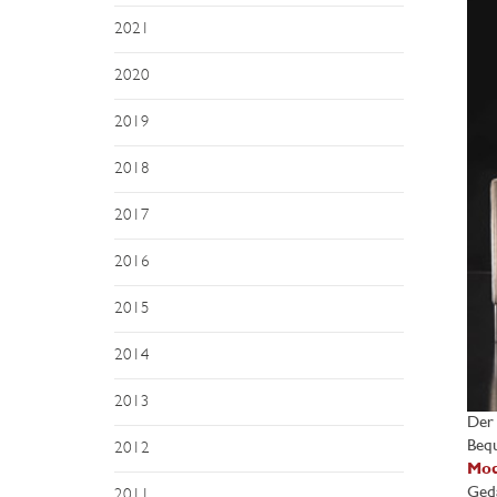
2021
2020
2019
2018
2017
2016
2015
2014
2013
Der 
Bequ
2012
Mod
Geda
2011