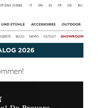
39 0362 333082
IT
EN
ES
FR
DE
RU
E UND STÜHLE
ACCESSOIRES
OUTDOOR
OJEKTE
BLOG
NEWS
OUTLET
SHOWROOM
kommen!