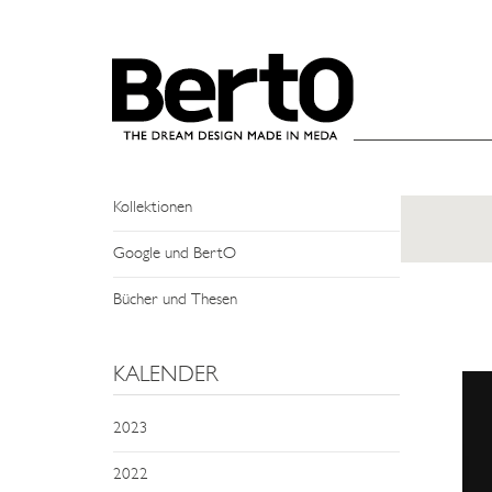
SKIP TO CONTENT
NEWS
Events und Treffen
Man Sagt Über Uns
Kollektionen
Google und BertO
Bücher und Thesen
KALENDER
2023
2022