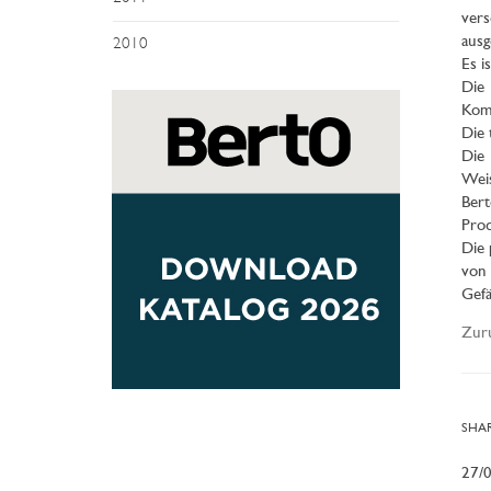
vers
ausg
2010
Es i
Die 
Komp
Die 
Die
Weis
Bert
Prod
Die 
von 
Gefä
Zur
SHAR
27/