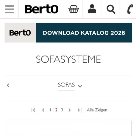
Toggle
navigation
SKIP TO CONTENT
SOFASYSTEME
SOFAS
Back
|
|
1
2
3
Alle Zeigen