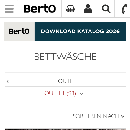
Toggle
navigation
SKIP TO CONTENT
BETTWÄSCHE
OUTLET
Back
OUTLET (98)
SORTIEREN NACH