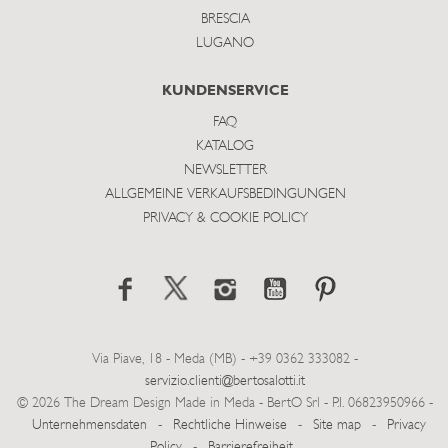
BRESCIA
LUGANO
KUNDENSERVICE
FAQ
KATALOG
NEWSLETTER
ALLGEMEINE VERKAUFSBEDINGUNGEN
PRIVACY & COOKIE POLICY
Via Piave, 18 - Meda (MB) - +39 0362 333082 -
servizio.clienti@bertosalotti.it
© 2026 The Dream Design Made in Meda - BertO Srl - P.I. 06823950966 -
Unternehmensdaten
-
Rechtliche Hinweise
-
Site map
-
Privacy
Policy
-
Barrierefreiheit