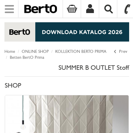
Toggle
navigation
SKIP TO CONTENT
Home
ONLINE SHOP
KOLLEKTION BERTO PRIMA
Prev
Betten BertO Prima
SUMMER B OUTLET Stoff
SHOP