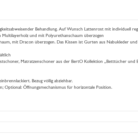
igkeitsabweisender Behandlung. Auf Wunsch Lattenrost mit individuell reg
em Multilayerholz und mit Polyurethanschaum überzogen
aum, mit Dracon überzogen. Das Kissen ist Gurten aus Nabukleder und R
ältlich
stschoner, Matratzenschoner aus der BertO Kollektion „Betttücher und 
nbrennlackiert. Bezug völlig abziehbar.
; Optional: Öffnungsmechanismus für horizontale Position.