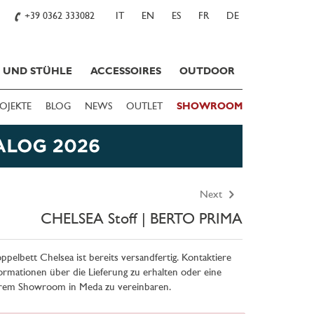
+39 0362 333082
IT
EN
ES
FR
DE
E UND STÜHLE
ACCESSOIRES
OUTDOOR
OJEKTE
BLOG
NEWS
OUTLET
SHOWROOM
Next
CHELSEA Stoff | BERTO PRIMA
pelbett Chelsea ist bereits versandfertig. Kontaktiere
rmationen über die Lieferung zu erhalten oder eine
rem Showroom in Meda zu vereinbaren.