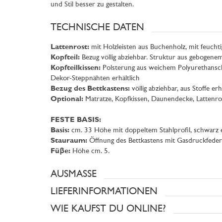
und Stil besser zu gestalten.
TECHNISCHE DATEN
Lattenrost:
mit Holzleisten aus Buchenholz, mit feucht
Kopfteil:
Bezug völlig abziehbar. Struktur aus gebogen
Kopfteilkissen:
Polsterung aus weichem Polyurethansch
Dekor-Steppnähten erhältlich
Bezug des Bettkastens:
völlig abziehbar, aus Stoffe erh
Optional:
Matratze, Kopfkissen, Daunendecke, Lattenro
FESTE BASIS:
Basis:
cm. 33 Höhe mit doppeltem Stahlprofil, schwarz ei
Stauraum:
Öffnung des Bettkastens mit Gasdruckfedern
Füβe:
Höhe cm. 5.
AUSMASSE
LIEFERINFORMATIONEN
WIE KAUFST DU ONLINE?