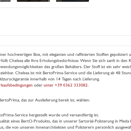
iner hochwertigen Box, mit eleganten und raffinierten Stoffen gepolstert 
füllt Chelsea alle Ihre Erholungsbedürfnisse: Wenn Sie sich sanft in den 
rwendungsmöglichkeiten des großen Behälters. Der Stoff ist ein sehr wei
ehbar. Chelsea ist mit BertoPrima-Service und die Lieferung ab 48 Stund
zurückgarantie innerhalb von 14 Tagen nach Lieferung.
rkaufsbedingungen
oder
unter +39 0362 333082
.
toPrima, das zur Auslieferung bereit ist, wählen:
toPrima-Service hergestellt wurde und versandfertig ist.
ualität eines BertO-Produkts, das in unserer Sartorial-Polsterung in Meda 
aus, die von unseren Innenarchitekten und Polsterern persönlich ausgewä