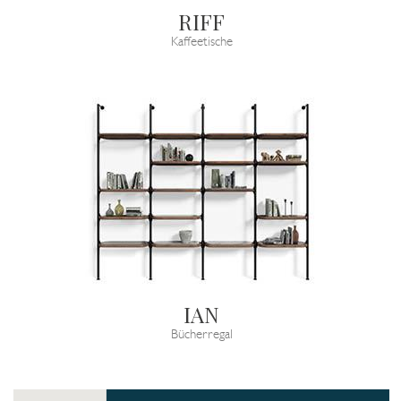
RIFF
Kaffeetische
IAN
Bücherregal