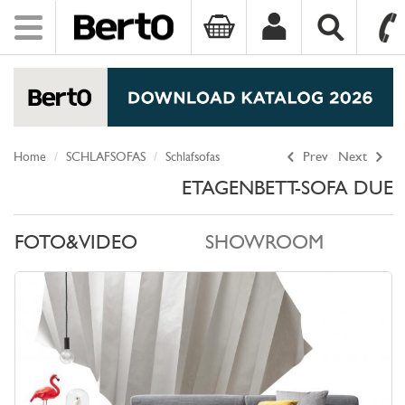
Toggle
navigation
SKIP TO CONTENT
Home
SCHLAFSOFAS
Schlafsofas
Prev
Next
ETAGENBETT-SOFA DUE
FOTO&VIDEO
SHOWROOM