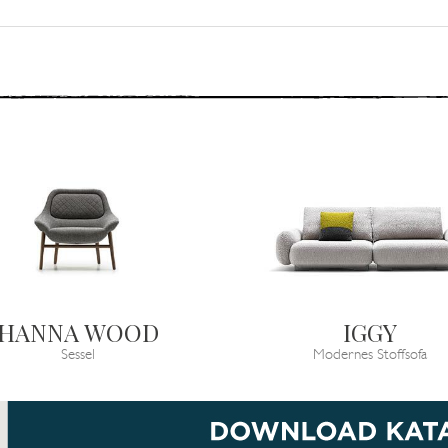
HANNA WOOD
IGGY
Sessel
Modernes Stoffsofa