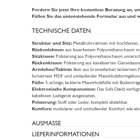
Fordern Sie jetzt Ihre kostenlose Beratung an, um
Füllen Sie das untenstehende Formular aus und v
TECHNISCHE DATEN
Struktur und Sitz:
Metallrohrrahmen mit hochfesten, v
Rückenlehnen:
aus feuerfestem Polyurethanschaum mit 
Sitzkissen:
Polsterung aus Polyurethanschaum unterschi
Rückenkissen:
Polsterung aus kanalisierten Gänsedaun
Armlehne/Tablett:
Bein aus bronzefarben lackiertem 
furniertem MDF und umlaufender Massivholzformgebun
Füße:
5-achsige, lackierte Massivholzfüße mit Bodentr
Elektronische Komponenten:
Das Sofa David verfügt
kabellosen Ladegerät ausgestattet.
Polsterung:
Stoff oder Leder, komplett abziehbar.
Komfort:
modularer und umhüllender Komfort wie ei
AUSMASSE
LIEFERINFORMATIONEN