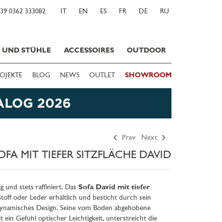
39 0362 333082
IT
EN
ES
FR
DE
RU
E UND STÜHLE
ACCESSOIRES
OUTDOOR
OJEKTE
BLOG
NEWS
OUTLET
SHOWROOM
Prev
Next
OFA MIT TIEFER SITZFLÄCHE DAVID
tig und stets raffiniert. Das
Sofa David mit tiefer
Stoff oder Leder erhältlich und besticht durch sein
dynamisches Design. Seine vom Boden abgehobene
t ein Gefühl optischer Leichtigkeit, unterstreicht die