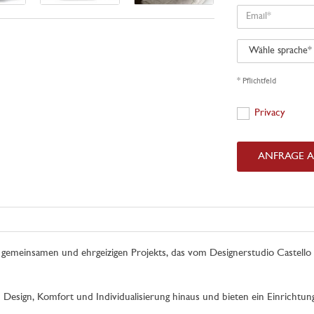
Email
Wähle
sprache
* Pflichtfeld
Privacy
Privacy
ANFRAGE 
ines gemeinsamen und ehrgeizigen Projekts, das vom Designerstudio Castell
n Design, Komfort und Individualisierung hinaus und bieten ein Einrichtu