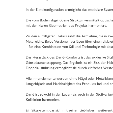
In der Kinokonfiguration ermöglicht das modulare Syste
Die vom Boden abgehobene Struktur vermittelt optische L
mit den klaren Geometrien des Projekts harmoniert.
Zu den auffälligsten Details zählt die Armlehne, die in 
Natureiche. Beide Versionen verfügen über einen diskret
– für eine Kombination von Stil und Technologie mit abso
Das Herzstück des David-Komforts ist das exklusive Si
Gänsedaunensteppung. Das Ergebnis ist ein Sitz, der Halt
Doppelausführung ermöglicht sie durch einfaches Verstel
Alle Innenelemente werden ohne Nägel oder Metallklam
Langlebigkeit und Nachhaltigkeit des Produkts bei und en
David ist sowohl in der Leder- als auch in der Stoffvar
Kollektion harmoniert.
Ein Sitzsystem, das sich mit seinen Liebhabern weiterent