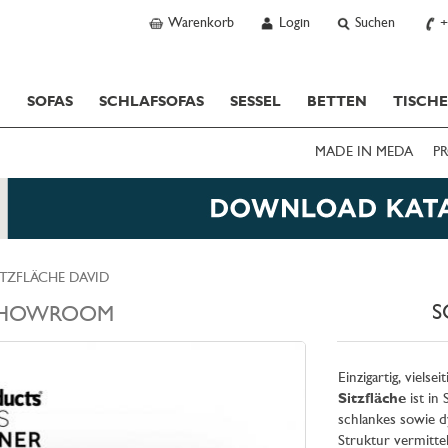
Warenkorb
Login
Suchen
+
SOFAS
SCHLAFSOFAS
SESSEL
BETTEN
TISCH
MADE IN MEDA
PR
SITZFLÄCHE DAVID
S
HOWROOM
Einzigartig, vielsei
Sitzfläche
ist in 
schlankes sowie 
Struktur vermittel