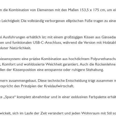
m die Kombination von Elementen mit den Maßen 153,5 x 175 cm, um eine 
eichtigkeit: Die vollständig verborgenen elliptischen Füße tragen zu eine
zwei Ausführungen erhältlich ist: mit einem großzügigen Kissen aus Gänseda
en und funktionalen USB-C-Anschluss, während die Version mit Holztablett 
luter Natürlichkeit.
tzkissensystem: eine präzise Kombination aus hochdichtem Polyurethansc
, Komfort und wohldosierte Weichheit garantiert. Auch die Rückenlehne is
len der Kissenposition eine entspannte oder ruhigere Sitzhaltung.
mern zusammengebaut. Diese technische Entscheidung trägt zusammen mi
tspricht den Prinzipien der Kreislaufwirtschaft.
iante „Space“ komplett abnehmbar und in einer exklusiven Farbpalette erhä
wickelt, sich im Laufe der Zeit verändert und jeden Wohnraum mit Stil sow