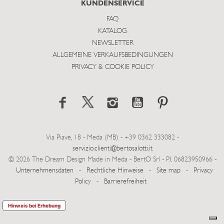
KUNDENSERVICE
FAQ
KATALOG
NEWSLETTER
ALLGEMEINE VERKAUFSBEDINGUNGEN
PRIVACY & COOKIE POLICY
Via Piave, 18 - Meda (MB) - +39 0362 333082 -
servizio.clienti@bertosalotti.it
© 2026 The Dream Design Made in Meda - BertO Srl - P.I. 06823950966 -
Unternehmensdaten
-
Rechtliche Hinweise
-
Site map
-
Privacy
Policy
-
Barrierefreiheit
Hinweis bei Erhebung