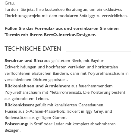
Grau.
Fordern Sie jetzt Ihre kostenlose Beratung an, um ein exklusives
Einrichtungsprojekt mit dem modularen Sofa Iggy zu verwirklichen.
Füllen Sie das Formular aus und vereinbaren Sie einen
Termin mit Ihrem BertO-Interior-Designer.
TECHNISCHE DATEN
Struktur und Sitz:
aus gefaltetem Blech, mit Baydur-
Eckverbindungen und hochfesten vertikalen und horizontalen
verflochtenen elastischen Bändern, dann mit Polyurethanschaum in
verschiedenen Dichten gepolstert.
Rückenlehnen und Armlehnen:
aus feuerhemmendem
Polyurethanschaum mit Metallrohreinsatz. Die Polsterung besteht
aus gebondetem Leinen.
Rückenkissen:
gefüllt mit kanalisierten Gänsedaunen.
F
ü
sse:
aus 5-Achsen-Massivholz, lackiert in Iggy Grey, und
Bodenstütze aus griffigem Gummi.
Polsterung:
in Stoff oder Leder mit komplett abnehmbaren
Bezügen.