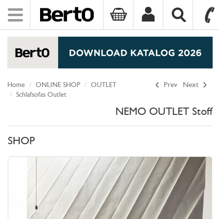
Toggle
navigation
SKIP TO CONTENT
Home
ONLINE SHOP
OUTLET
Prev
Next
Schlafsofas Outlet
NEMO OUTLET Stoff
SHOP