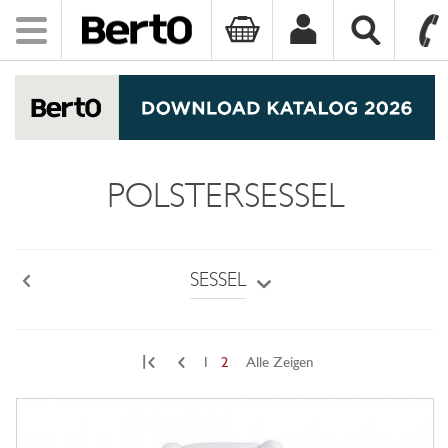
Toggle
navigation
SKIP TO CONTENT
POLSTERSESSEL
SESSEL
Back
|
1
2
Alle Zeigen