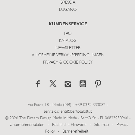
BRESCIA
LUGANO
KUNDENSERVICE
FAQ
KATALOG
NEWSLETTER
ALLGEMEINE VERKAUFSBEDINGUNGEN
PRIVACY & COOKIE POLICY
Via Piave, 18 - Meda (MB) - +39 0362 333082 -
servizio.clienti@bertosalotti.it
© 2026 The Dream Design Made in Meda - BertO Srl - P.I. 06823950966 -
Unternehmensdaten
-
Rechtliche Hinweise
-
Site map
-
Privacy
Policy
-
Barrierefreiheit