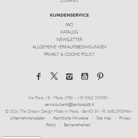
LUGANO
KUNDENSERVICE
FAQ
KATALOG
NEWSLETTER
ALLGEMEINE VERKAUFSBEDINGUNGEN
PRIVACY & COOKIE POLICY
Via Piave, 18 - Meda (MB) - +39 0362 333082 -
servizio.clienti@bertosalotti.it
© 2026 The Dream Design Made in Meda - BertO Srl - P.I. 06823950966 -
Unternehmensdaten
-
Rechtliche Hinweise
-
Site map
-
Privacy
Policy
-
Barrierefreiheit