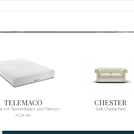
TELEMACO
CHESTER
ze mit Taschenfedern und Memory
Sofa Chesterfield
H.24 cm