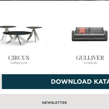
CIRCUS
GULLIVER
Kaffeetische
Schlafsofa
NEWSLETTER