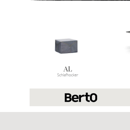
AL
Schlafhocker