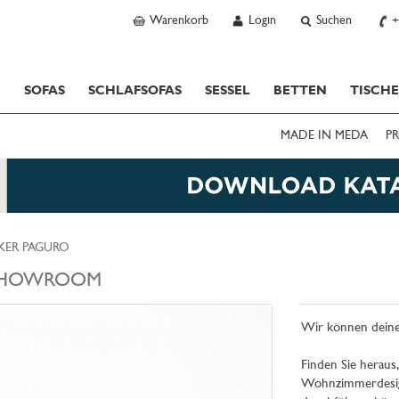
Warenkorb
Login
Suchen
+
SOFAS
SCHLAFSOFAS
SESSEL
BETTEN
TISCH
MADE IN MEDA
PR
KER PAGURO
HOWROOM
Wir können deine
Finden Sie heraus,
Wohnzimmerdesign