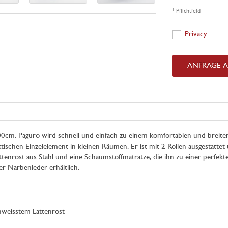
* Pflichtfeld
Privacy
Privacy
ANFRAGE 
00cm. Paguro wird schnell und einfach zu einem komfortablen und breiten B
ktischen Einzelelement in kleinen Räumen. Er ist mit 2 Rollen ausgestatte
ttenrost aus Stahl und eine Schaumstoffmatratze, die ihn zu einer perfe
er Narbenleder erhältlich.
chweisstem Lattenrost