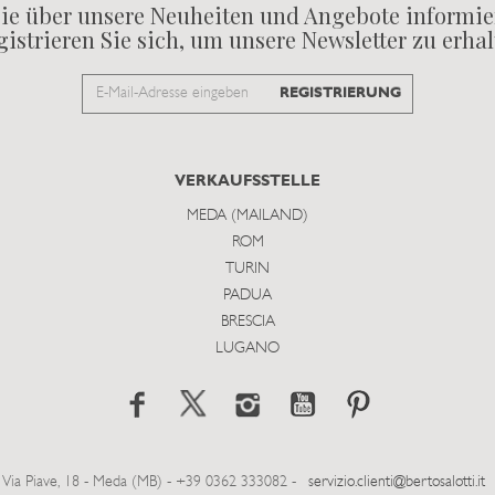
ie über unsere Neuheiten und Angebote informie
istrieren Sie sich, um unsere Newsletter zu erha
Email
REGISTRIERUNG
to
subscribe
VERKAUFSSTELLE
MEDA (MAILAND)
ROM
TURIN
PADUA
BRESCIA
LUGANO
Via Piave, 18 - Meda (MB) - +39 0362 333082 -
servizio.clienti@bertosalotti.it