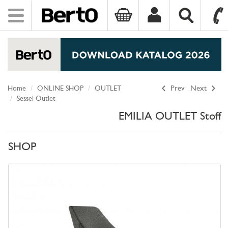
Toggle
navigation
SKIP TO CONTENT
Home
ONLINE SHOP
OUTLET
Prev
Next
Sessel Outlet
EMILIA OUTLET Stoff
SHOP